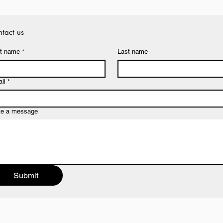
tact us
st name
*
Last name
il
*
te a message
Submit